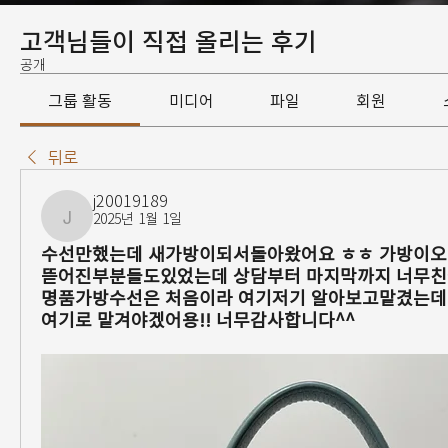
고객님들이 직접 올리는 후기
공개
그룹 활동
미디어
파일
회원
뒤로
j20019189
2025년 1월 1일
j20019189
수선만했는데 새가방이되서돌아왔어요 ㅎㅎ 가방이
뜯어진부분들도있었는데 상담부터 마지막까지 너무
명품가방수선은 처음이라 여기저기 알아보고맡겼는데 
여기로 맡겨야겠어용!! 너무감사합니다^^