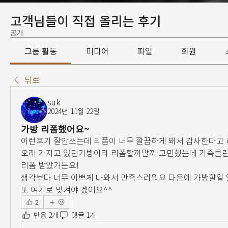
고객님들이 직접 올리는 후기
공개
그룹 활동
미디어
파일
회원
뒤로
suk
2024년 11월 22일
가방 리폼했어요~
이런후기 잘안쓰는데 리폼이 너무 깔끔하게 돼서 감사한다고 
오래 가지고 있던가방이라 리폼할까말까 고민했는데 가죽클린
리폼 받았거든요!
생각보다 너무 이쁘게 나와서 만족스러워요 다음에 가방할일 
또 여기로 맞겨야 겠어요^^
2
반응 2개
댓글 1개