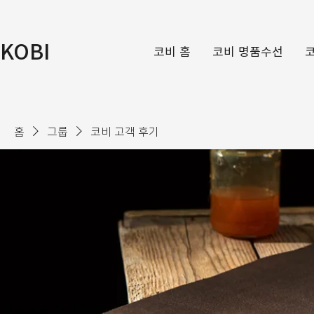
KOBI
코비 홈
코비 명품수선
홈
그룹
코비 고객 후기