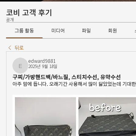
코비 고객 후기
공개
그룹 활동
미디어
파일
회원
뒤로
edward9881
2025년 9월 18일
edward9881
구찌/가방핸드백/바느질, 스티치수선, 유약수선
아주 맘에 듭니다. 오래기간 사용해서 많이 닳았었는데 기대