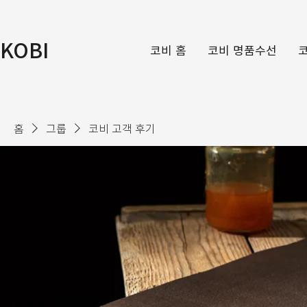
KOBI
코비 홈
코비 명품수선
홈
그룹
코비 고객 후기