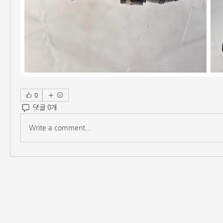
0
댓글 0개
Write a comment...