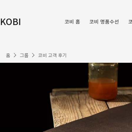
KOBI
코비 홈
코비 명품수선
홈
그룹
코비 고객 후기