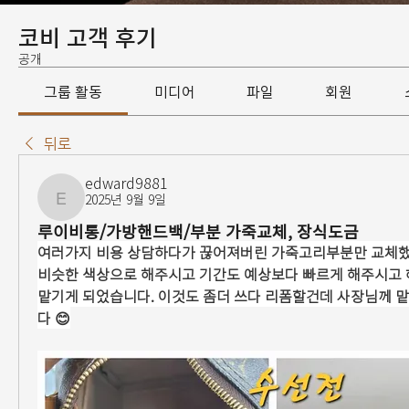
코비 고객 후기
공개
그룹 활동
미디어
파일
회원
뒤로
edward9881
2025년 9월 9일
edward9881
루이비통/가방핸드백/부분 가죽교체, 장식도금
여러가지 비용 상담하다가 끊어져버린 가죽고리부분만 교체했
비슷한 색상으로 해주시고 기간도 예상보다 빠르게 해주시고 해서
맡기게 되었습니다. 이것도 좀더 쓰다 리폼할건데 사장님께 
다 😊