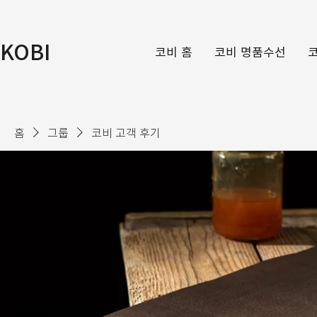
KOBI
코비 홈
코비 명품수선
홈
그룹
코비 고객 후기