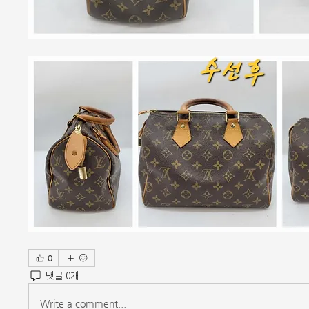
0
댓글 0개
Write a comment...