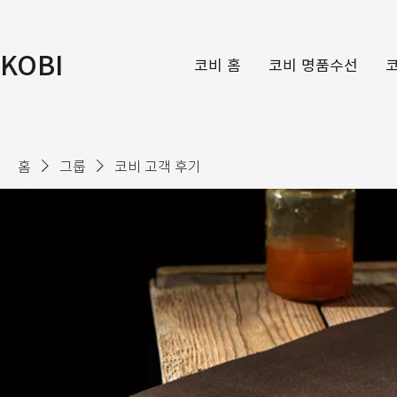
KOBI
코비 홈
코비 명품수선
홈
그룹
코비 고객 후기