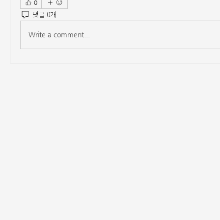
0
댓글 0개
Write a comment...