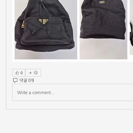
0
댓글 0개
Write a comment...