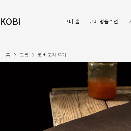
KOBI
코비 홈
코비 명품수선
홈
그룹
코비 고객 후기