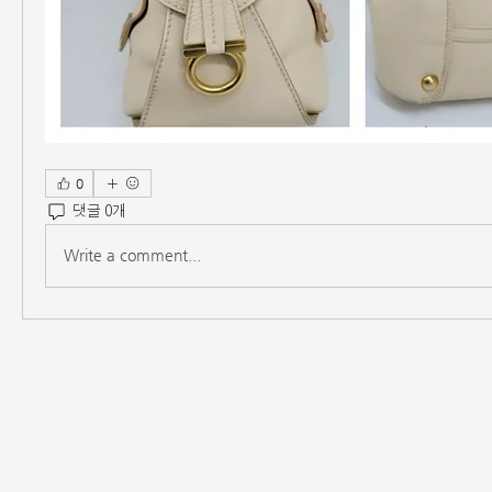
0
댓글 0개
Write a comment...