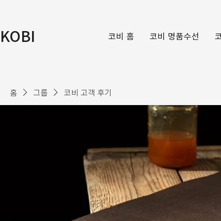
KOBI
코비 홈
코비 명품수선
홈
그룹
코비 고객 후기