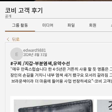
코비 고객 후기
공개
그룹 활동
미디어
파일
회원
뒤로
edward9881
2024년 8월 31일
edward9881
#구찌 /지갑-부분염색,유약수선
"
매우 만족스럽습니다 한 4-5년은 거뜬히 사용 할 듯 명품은 
장인의 손길을 거치니 내부 염색 새거 됐구요 모서리 갈라짐 
 브라운색이라 더 마음에 들어용 사업 번창하세요"-코비 고객