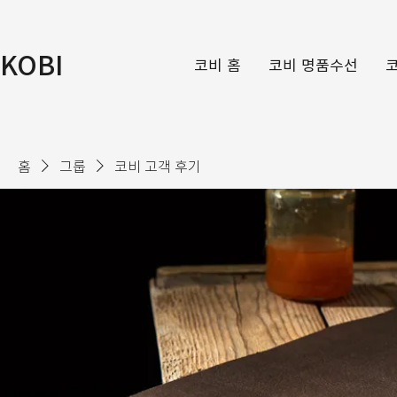
KOBI
코비 홈
코비 명품수선
홈
그룹
코비 고객 후기