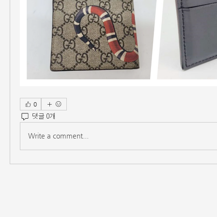
0
댓글 0개
Write a comment...