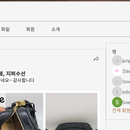
파일
회원
소개
명
jun
jungsnn
Dav
, 지퍼수선
좋네요~ 감사합니다
lov
lovelypi
ed
edward
Sne
전체 회원