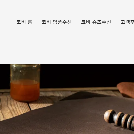
코비 홈
코비 명품수선
코비 슈즈수선
고객