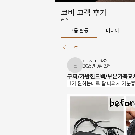
코비 고객 후기
공개
그룹 활동
미디어
뒤로
edward9881
2025년 9월 23일
edward9881
구찌/가방핸드백/부분가죽교체
내가 원하는데로 잘 나와서 기분