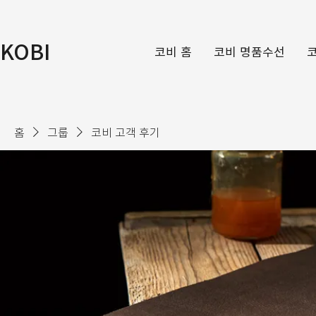
KOBI
코비 홈
코비 명품수선
홈
그룹
코비 고객 후기