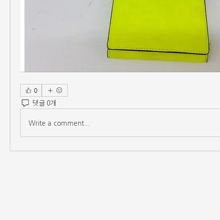
0
댓글 0개
Write a comment...