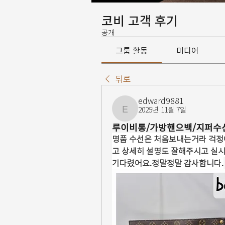
코비 고객 후기
공개
그룹 활동
미디어
뒤로
edward9881
2025년 11월 7일
edward9881
루이비통/가방핸으백/지퍼수
명품 수선은 처음보내는거라 걱
고 상세히 설명도 잘해주시고 실
기다렸어요.정말정말 감사합니다.