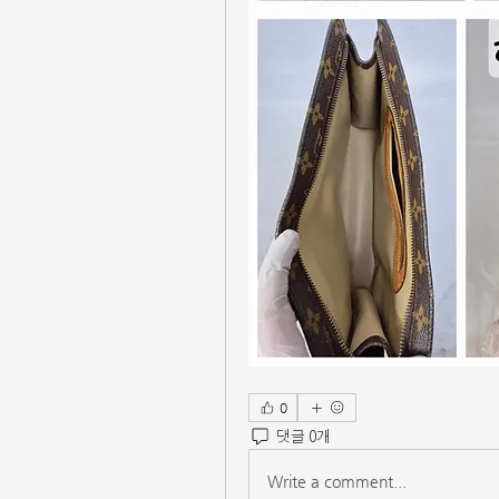
0
댓글 0개
Write a comment...