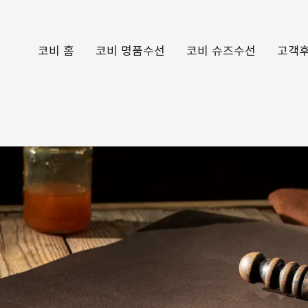
코비 홈
코비 명품수선
코비 슈즈수선
고객