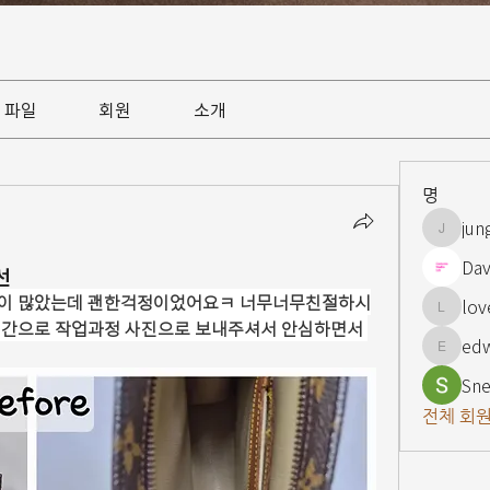
파일
회원
소개
명
jun
jungsnn
Dav
선
정이 많았는데 괜한걱정이었어요ㅋ 너무너무친절하시
lov
lovelypi
시간으로 작업과정 사진으로 보내주셔서 안심하면서 
ed
edward
Sne
전체 회원