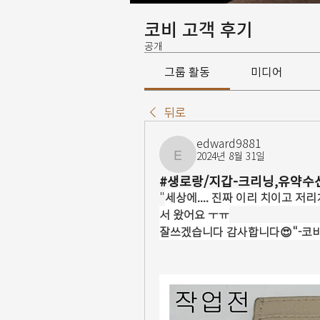
코비 고객 후기
공개
그룹 활동
미디어
뒤로
edward9881
2024년 8월 31일
edward9881
#생로랑/지갑-크리닝,유약수
"
세상에.... 진짜 이리 치이고 
서 왔어요 ㅜㅠ
잘쓰겠습니다 감사합니다😍"-코비