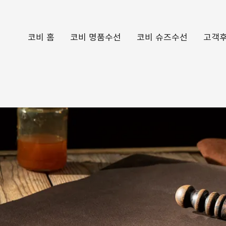
코비 홈
코비 명품수선
코비 슈즈수선
고객