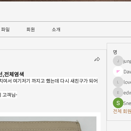
파일
회원
소개
명
jun
jungsnn
Dav
선,전체염색
저리치여서 여기저기 까지고 했는데 다시 새친구가 되어
lov
lovelypi
ed
 고객님-
edward
Sne
전체 회원