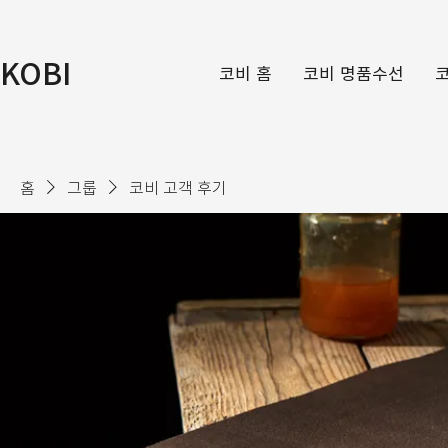
KOBI
코비 홈
코비 명품수선
홈
그룹
코비 고객 후기