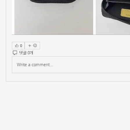
0
댓글 0개
Write a comment...