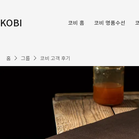
KOBI
코비 홈
코비 명품수선
홈
그룹
코비 고객 후기