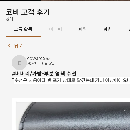
코비 고객 후기
공개
그룹 활동
미디어
파일
회원
뒤로
edward9881
2024년 10월 8일
edward9881
#버버리/가방-부분 염색 수선
"
수선은 처음이라 반 포기 상태로 맡겼는데 기대 이상이에요!!!!!