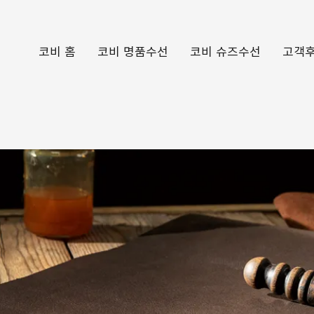
코비 홈
코비 명품수선
코비 슈즈수선
고객