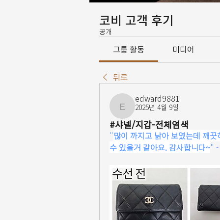
코비 고객 후기
공개
그룹 활동
미디어
뒤로
edward9881
2025년 4월 9일
edward9881
#샤넬/지갑-전체염색
"
많이 까지고 낡아 보였는데 깨끗
수 있을거 같아요. 감사합니다~
" 