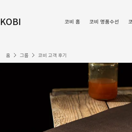
KOBI
코비 홈
코비 명품수선
홈
그룹
코비 고객 후기