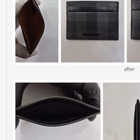
                                                                                         after