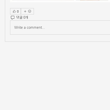
0
댓글 0개
Write a comment...