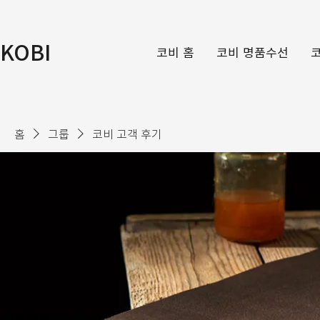
KOBI
코비 홈
코비 명품수선
홈
그룹
코비 고객 후기