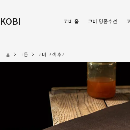
KOBI
코비 홈
코비 명품수선
홈
그룹
코비 고객 후기