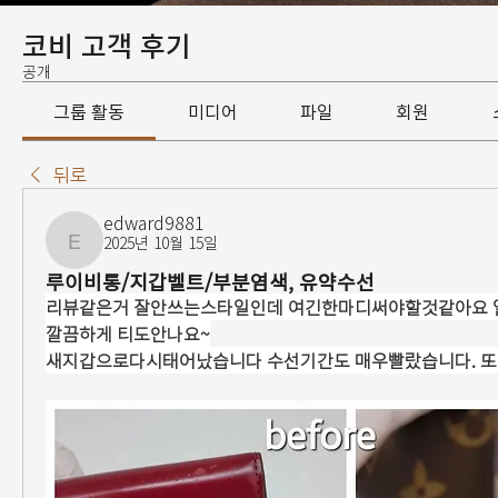
코비 고객 후기
공개
그룹 활동
미디어
파일
회원
뒤로
edward9881
2025년 10월 15일
edward9881
루이비통/지갑벨트/부분염색, 유약수선
리뷰같은거 잘안쓰는스타일인데 여긴한마디써야할것같아요 
깔끔하게 티도안나요~
새지갑으로다시태어났습니다 수선기간도 매우빨랐습니다. 