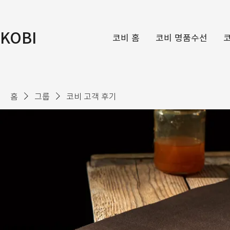
KOBI
코비 홈
코비 명품수선
홈
그룹
코비 고객 후기