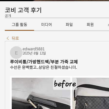
코비 고객 후기
공개
그룹 활동
미디어
파일
회원
뒤로
edward9881
2025년 8월 12일
edward9881
루이비통/가방핸드백/부분 가죽 교체
수선은 완벽했고..상담은 친절하셨습니더.