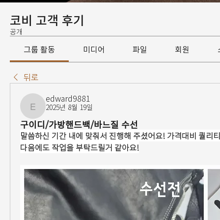
코비 고객 후기
공개
그룹 활동
미디어
파일
회원
뒤로
edward9881
2025년 8월 19일
edward9881
구이디/가방핸드백/바느질 수선
말씀하신 기간 내에 맞춰서 진행해 주셨어요! 가격대비 퀄리티가
다음에도 작업을 부탁드릴거 같아요!