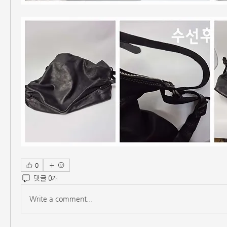
0
댓글 0개
Write a comment...