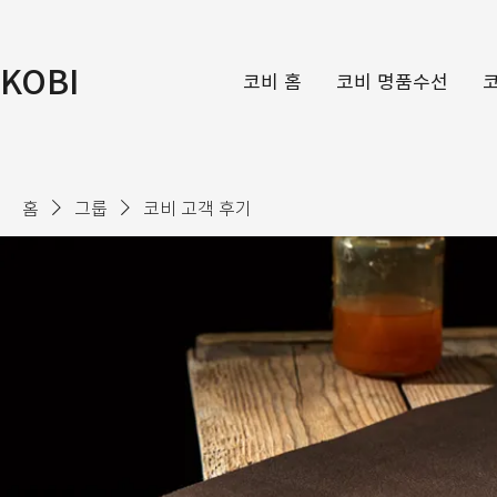
KOBI
코비 홈
코비 명품수선
홈
그룹
코비 고객 후기