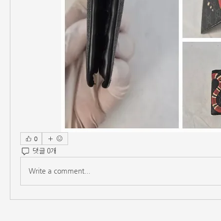
0
댓글 0개
Write a comment...