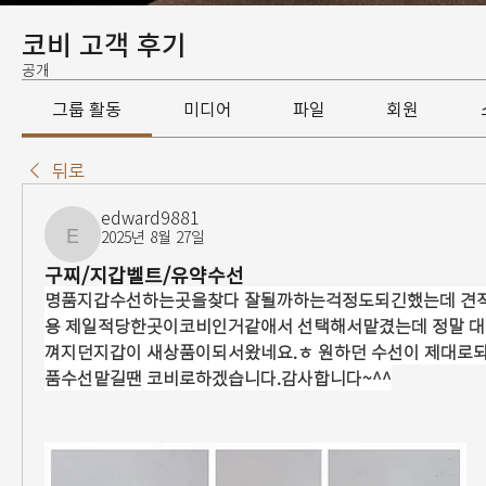
코비 고객 후기
공개
그룹 활동
미디어
파일
회원
뒤로
edward9881
2025년 8월 27일
edward9881
구찌/지갑벨트/유약수선
명품지갑수선하는곳을찾다 잘될까하는걱정도되긴했는데 견적
용 제일적당한곳이코비인거같애서 선택해서맡겼는데 정말 대
껴지던지갑이 새상품이되서왔네요.ㅎ 원하던 수선이 제대로
품수선맡길땐 코비로하겠습니다.감사합니다~^^