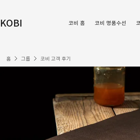
KOBI
코비 홈
코비 명품수선
홈
그룹
코비 고객 후기