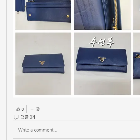
0
댓글 0개
Write a comment...