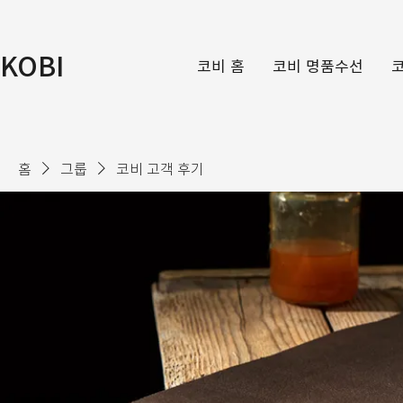
KOBI
코비 홈
코비 명품수선
홈
그룹
코비 고객 후기