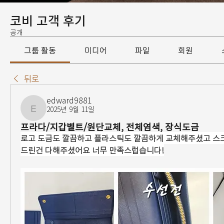
코비 고객 후기
공개
그룹 활동
미디어
파일
회원
뒤로
edward9881
2025년 9월 11일
edward9881
프라다/지갑벨트/원단교체, 전체염색, 장식도금
로고 도금도 깔끔하고 플라스틱도 깔끔하게 교체해주셨고 스
드린건 다해주셨어요 너무 만족스럽습니다!