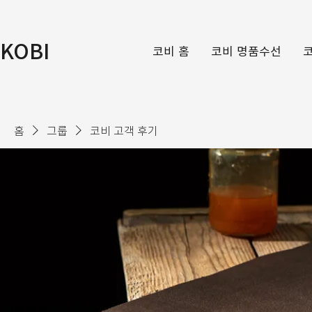
KOBI
코비 홈
코비 명품수선
홈
그룹
코비 고객 후기