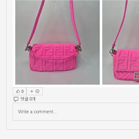
0
댓글 0개
Write a comment...