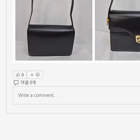
0
댓글 0개
Write a comment...