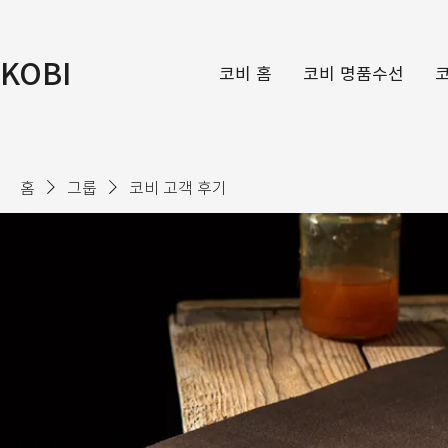
KOBI
코비 홈
코비 명품수선
홈
그룹
코비 고객 후기