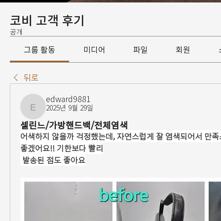
코비 고객 후기
공개
그룹 활동
미디어
파일
회원
뒤로
edward9881
2025년 9월 29일
edward9881
셀린느/가방핸드백/전체염색
어색하지 않을까 걱정했는데, 자연스럽게 잘 염색되어서 만족스
좋겠어요!! 기한보다 빨리
 발송된 점도 좋아요