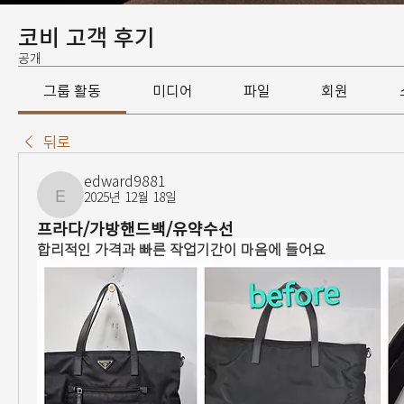
코비 고객 후기
공개
그룹 활동
미디어
파일
회원
뒤로
edward9881
2025년 12월 18일
edward9881
프라다/가방핸드백/유약수선
합리적인 가격과 빠른 작업기간이 마음에 들어요