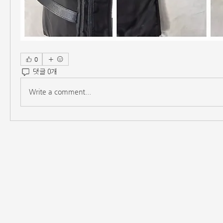
0
댓글 0개
Write a comment...