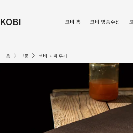
KOBI
코비 홈
코비 명품수선
홈
그룹
코비 고객 후기