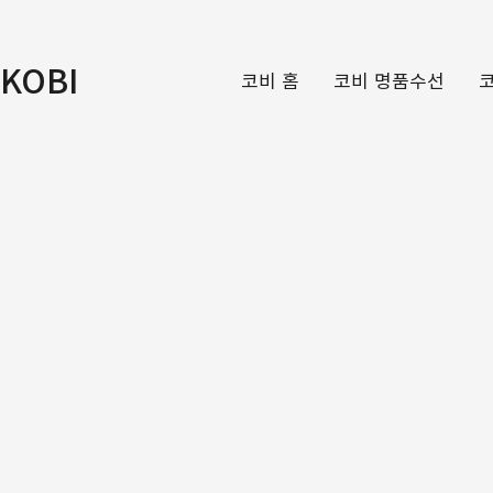
KOBI
코비 홈
코비 명품수선