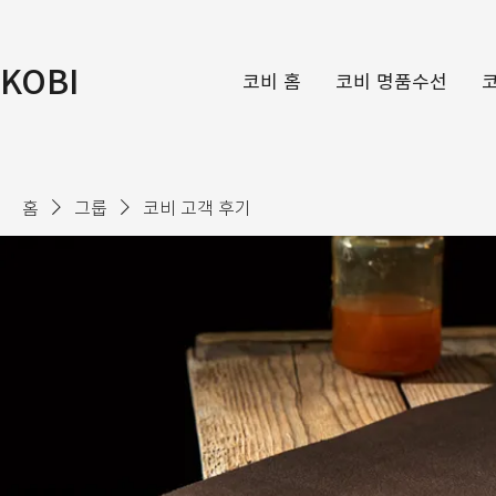
KOBI
코비 홈
코비 명품수선
홈
그룹
코비 고객 후기