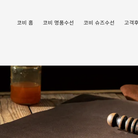
코비 홈
코비 명품수선
코비 슈즈수선
고객