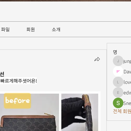
파일
회원
소개
명
jun
jungsnn
Dav
선
 빠르게해주셧어욘!
lov
lovelypi
ed
edward
Sne
전체 회원