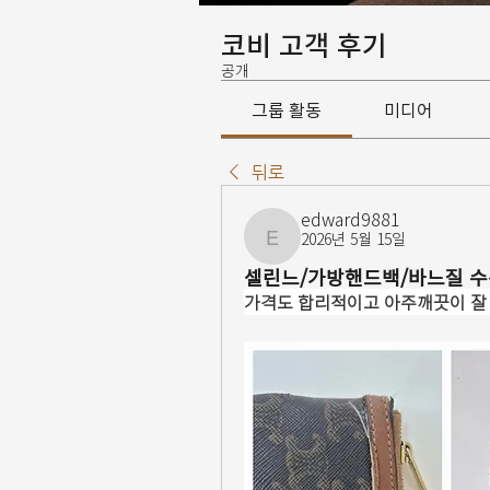
코비 고객 후기
공개
그룹 활동
미디어
뒤로
edward9881
2026년 5월 15일
edward9881
셀린느/가방핸드백/바느질 수
가격도 합리적이고 아주깨끗이 잘