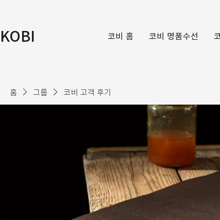
KOBI
코비 홈
코비 명품수선
홈
그룹
코비 고객 후기