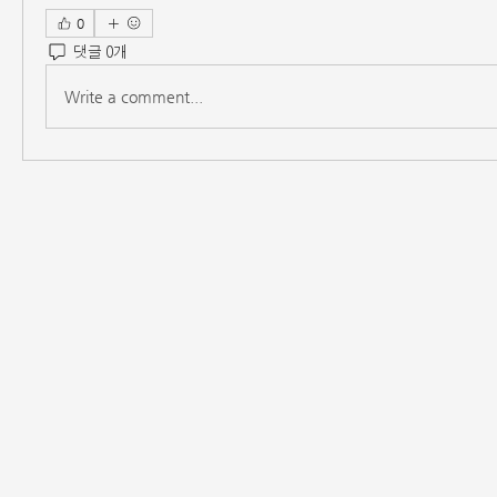
0
댓글 0개
Write a comment...