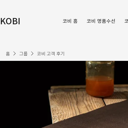
KOBI
코비 홈
코비 명품수선
홈
그룹
코비 고객 후기