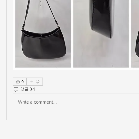
0
댓글 0개
Write a comment...