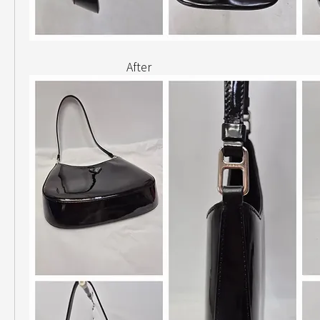
                                  After