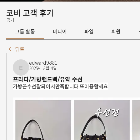
코비 고객 후기
공개
그룹 활동
미디어
파일
회원
뒤로
edward9881
2025년 8월 4일
edward9881
프라다/가방핸드백/유약 수선
가방끈수선잘되어서만족합니다 또이용할께요