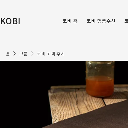
KOBI
코비 홈
코비 명품수선
홈
그룹
코비 고객 후기