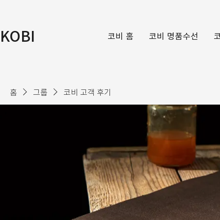
KOBI
코비 홈
코비 명품수선
홈
그룹
코비 고객 후기