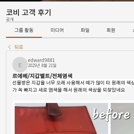
코비 고객 후기
공개
그룹 활동
미디어
파일
회원
뒤로
edward9881
2025년 8월 21일
edward9881
르에베/지갑벨트/전체염색
선물받은 지갑을 너무 오래 사용해서 때가 많이 타 원래의 색
가 쏙 빠지고 새로 염색을 해서 원래의 색상을 되찾았네요