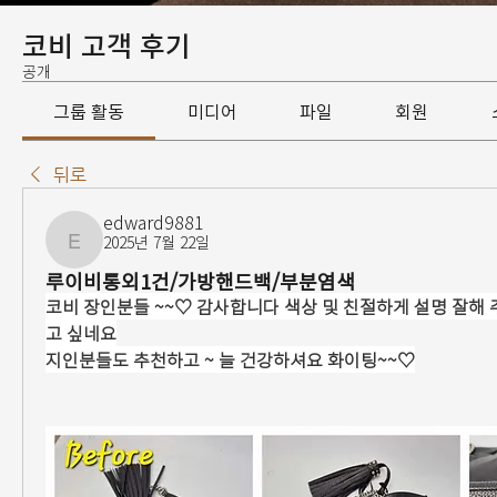
코비 고객 후기
공개
그룹 활동
미디어
파일
회원
뒤로
edward9881
2025년 7월 22일
edward9881
루이비통외1건/가방핸드백/부분염색
코비 장인분들 ~~♡ 감사합니다 색상 및 친절하게 설명 잘해 
고 싶네요
지인분들도 추천하고 ~ 늘 건강하셔요 화이팅~~♡