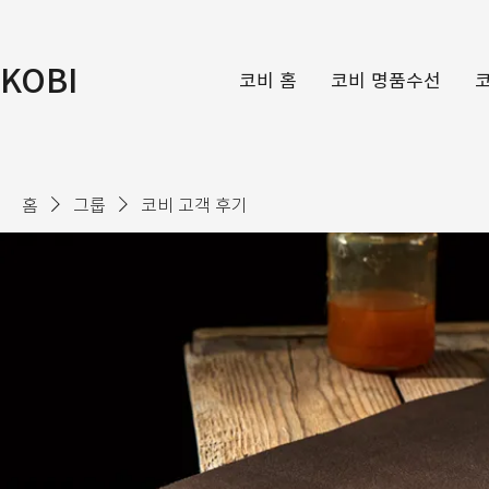
KOBI
코비 홈
코비 명품수선
홈
그룹
코비 고객 후기