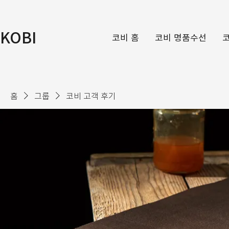
KOBI
코비 홈
코비 명품수선
홈
그룹
코비 고객 후기