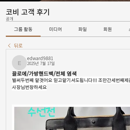
코비 고객 후기
공개
그룹 활동
미디어
파일
회원
뒤로
edward9881
2025년 7월 17일
edward9881
끌로에/가방핸드백/전체 염색
벌써두번째 맡겻어요 믿고맡기셔도됩니다!!! 조만간세번째제품
사장님번창하세요