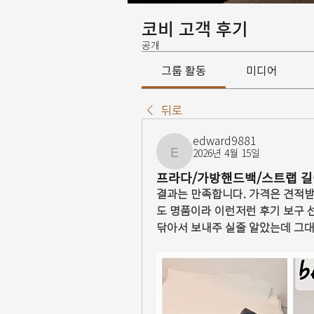
코비 고객 후기
공개
그룹 활동
미디어
뒤로
edward9881
2026년 4월 15일
edward9881
프라다/가방핸드백/스트랩 길
결과는 만족합니다. 가격은 견적받
도 명품이라 이런저런 후기 보구 
닦아서 보내주 실줄 알았는데 그대