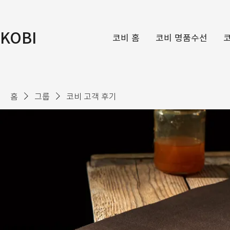
KOBI
코비 홈
코비 명품수선
홈
그룹
코비 고객 후기