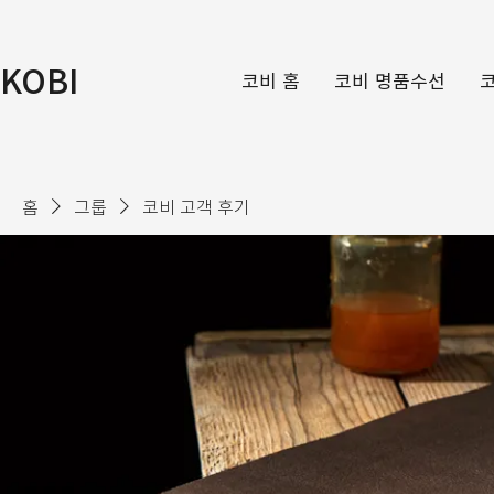
KOBI
코비 홈
코비 명품수선
홈
그룹
코비 고객 후기