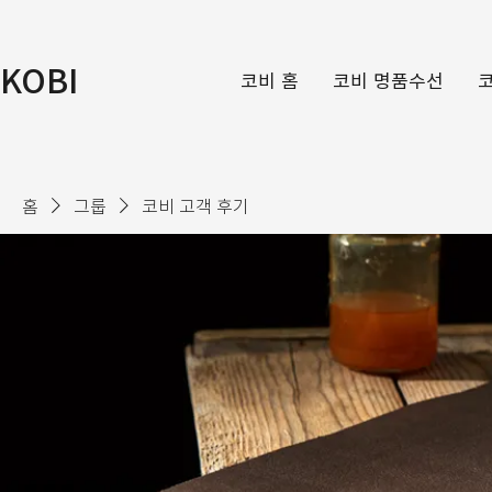
KOBI
코비 홈
코비 명품수선
홈
그룹
코비 고객 후기