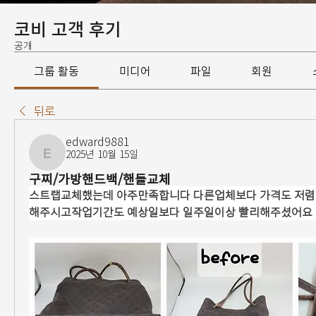
코비 고객 후기
공개
그룹 활동
미디어
파일
회원
뒤로
edward9881
2025년 10월 15일
edward9881
구찌/가방핸드백/핸들교체
스트랩교체했는데 아주만족합니다 다른업체보다 가격도 저렴하
해주시고작업기간도 예상일보다 일주일이상 빨리해주셨어요