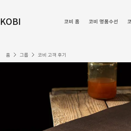
KOBI
코비 홈
코비 명품수선
홈
그룹
코비 고객 후기