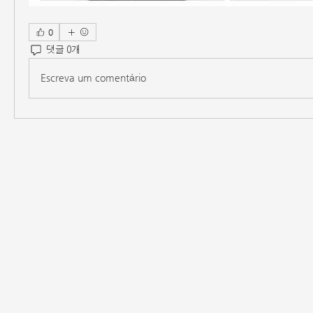
0
댓글 0개
Escreva um comentário