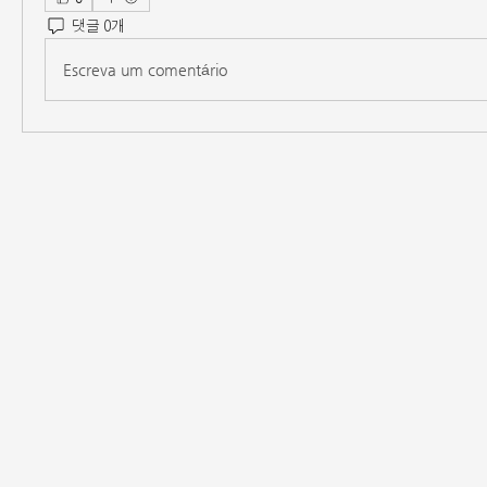
댓글 0개
Escreva um comentário