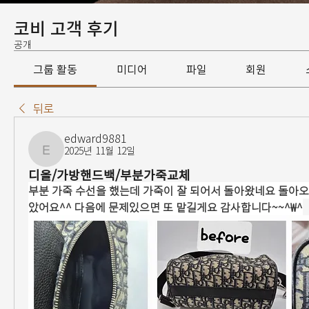
코비 고객 후기
공개
그룹 활동
미디어
파일
회원
뒤로
edward9881
2025년 11월 12일
edward9881
디올/가방핸드백/부분가죽교체
부분 가죽 수선을 했는데 가죽이 잘 되어서 돌아왔네요 돌아오
았어요^^ 다음에 문제있으면 또 맡길게요 감사합니다~~^₩^