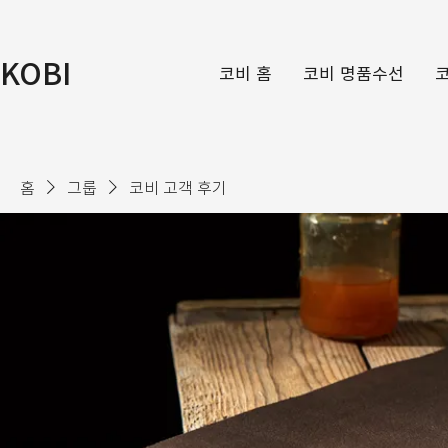
KOBI
코비 홈
코비 명품수선
홈
그룹
코비 고객 후기