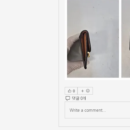
0
댓글 0개
Write a comment...