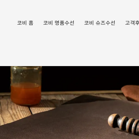
코비 홈
코비 명품수선
코비 슈즈수선
고객