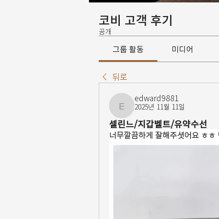
코비 고객 후기
공개
그룹 활동
미디어
뒤로
edward9881
2025년 11월 11일
edward9881
셀린느/지갑벨트/유약수선
너무깔끔하게 잘해주셧어요 ㅎㅎ 