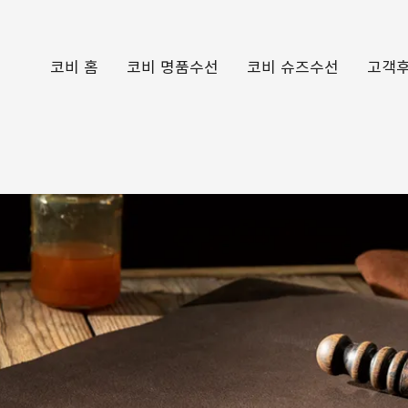
코비 홈
코비 명품수선
코비 슈즈수선
고객