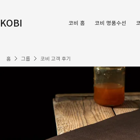
KOBI
코비 홈
코비 명품수선
홈
그룹
코비 고객 후기