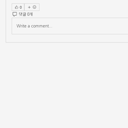
0
댓글 0개
Write a comment...