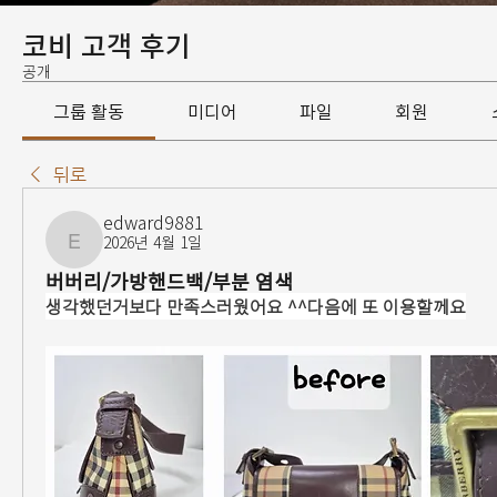
코비 고객 후기
공개
그룹 활동
미디어
파일
회원
뒤로
edward9881
2026년 4월 1일
edward9881
버버리/가방핸드백/부분 염색
생각했던거보다 만족스러웠어요 ^^다음에 또 이용할께요