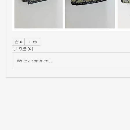
0
댓글 0개
Write a comment...