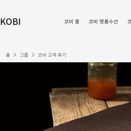
KOBI
코비 홈
코비 명품수선
홈
그룹
코비 고객 후기