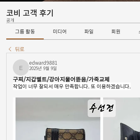
코비 고객 후기
공개
그룹 활동
미디어
파일
회원
뒤로
edward9881
2025년 9월 9일
edward9881
구찌/지갑벨트/강아지물어뜯음/가죽교체
작업이 너무 잘되서 매우 만족합니다. 또 이용하겠습니다.