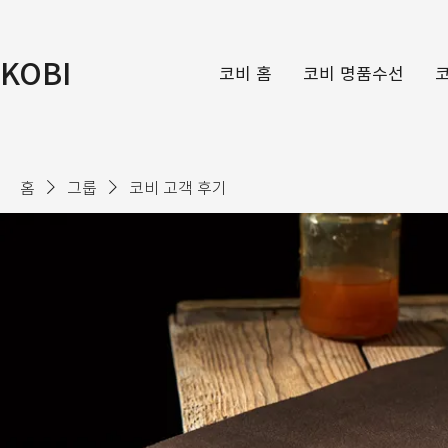
KOBI
코비 홈
코비 명품수선
홈
그룹
코비 고객 후기