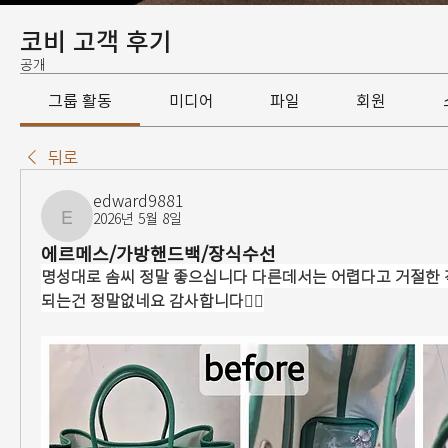
코비 고객 후기
공개
그룹 활동
미디어
파일
회원
뒤로
edward9881
2026년 5월 8일
edward9881
에르메스/가방핸드백/장식수선
명성대로 솜씨 정말 좋으십니다 다른데서는 어렵다고 거절한
되는건 정말없네요 감사합니다🙂‍↕️