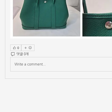
0
댓글 0개
Write a comment...