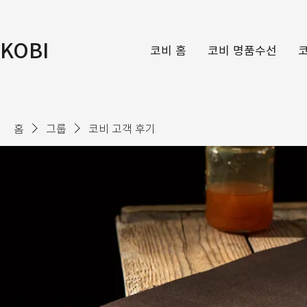
KOBI
코비 홈
코비 명품수선
홈
그룹
코비 고객 후기