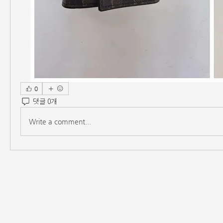
0
댓글 0개
Write a comment...