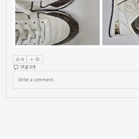
0
댓글 0개
Write a comment...