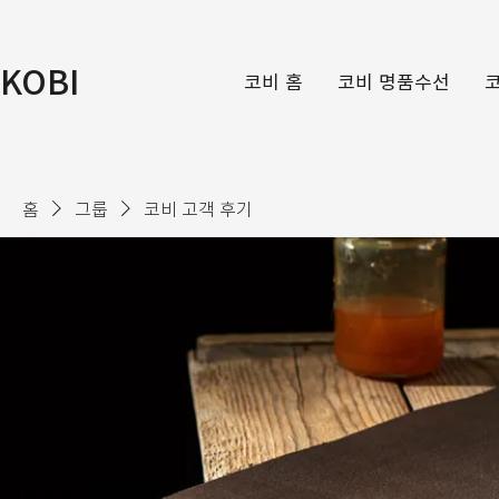
KOBI
코비 홈
코비 명품수선
홈
그룹
코비 고객 후기